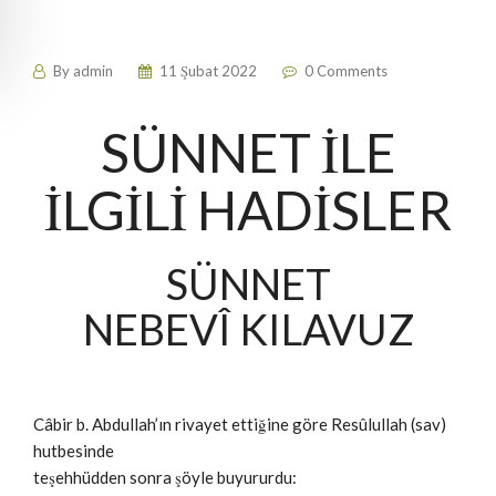
By
admin
11 Şubat 2022
0 Comments
SÜNNET İLE
İLGİLİ HADİSLER
SÜNNET
NEBEVÎ KILAVUZ
Câbir b. Abdullah’ın rivayet ettiğine göre Resûlullah (sav)
hutbesinde
teşehhüdden sonra şöyle buyururdu: