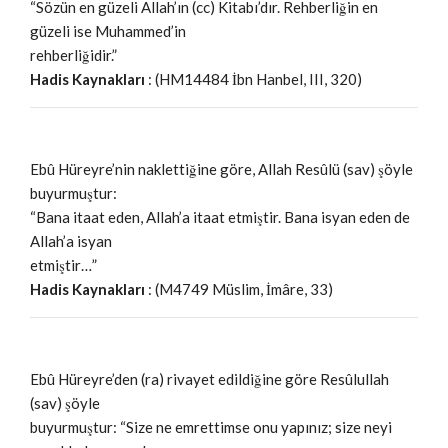
“Sözün en güzeli Allah’ın (cc) Kitabı’dır. Rehberliğin en
güzeli ise Muhammed’in
rehberliğidir.”
Hadis Kaynakları
: (HM14484 İbn Hanbel, III, 320)
Ebû Hüreyre’nin naklettiğine göre, Allah Resûlü (sav) şöyle
buyurmuştur:
“Bana itaat eden, Allah’a itaat etmiştir. Bana isyan eden de
Allah’a isyan
etmiştir…”
Hadis Kaynakları
: (M4749 Müslim, İmâre, 33)
Ebû Hüreyre’den (ra) rivayet edildiğine göre Resûlullah
(sav) şöyle
buyurmuştur: “Size ne emrettimse onu yapınız; size neyi