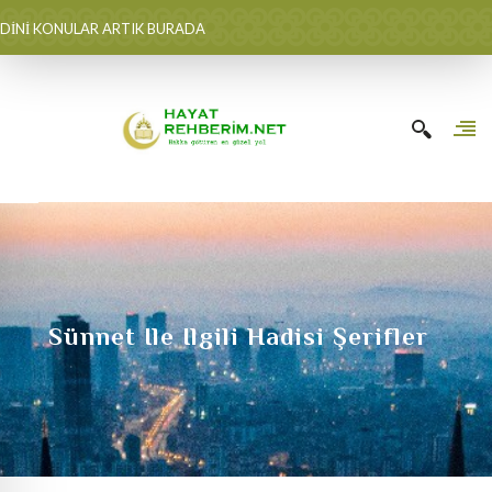
DİNİ KONULAR ARTIK BURADA
Sünnet Ile Ilgili Hadisi Şerifler