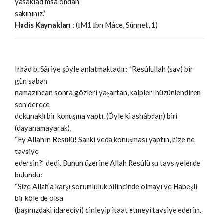
yasakladımsa ondan
sakınınız.”
Hadis Kaynakları
: (İM1 İbn Mâce, Sünnet, 1)
Irbâd b. Sâriye şöyle anlatmaktadır: “Resûlullah (sav) bir
gün sabah
namazından sonra gözleri yaşartan, kalpleri hüzünlendiren
son derece
dokunaklı bir konuşma yaptı. (Öyle ki ashâbdan) biri
(dayanamayarak),
“Ey Allah’ın Resûlü! Sanki veda konuşması yaptın, bize ne
tavsiye
edersin?” dedi. Bunun üzerine Allah Resûlü şu tavsiyelerde
bulundu:
“Size Allah’a karşı sorumluluk bilincinde olmayı ve Habeşli
bir köle de olsa
(başınızdaki idareciyi) dinleyip itaat etmeyi tavsiye ederim.