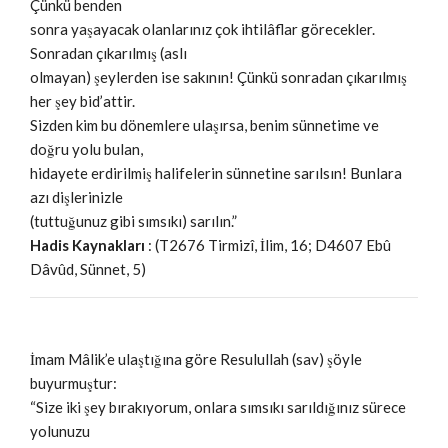
Çünkü benden
sonra yaşayacak olanlarınız çok ihtilâflar görecekler.
Sonradan çıkarılmış (aslı
olmayan) şeylerden ise sakının! Çünkü sonradan çıkarılmış
her şey bid’attir.
Sizden kim bu dönemlere ulaşırsa, benim sünnetime ve
doğru yolu bulan,
hidayete erdirilmiş halifelerin sünnetine sarılsın! Bunlara
azı dişlerinizle
(tuttuğunuz gibi sımsıkı) sarılın.”
Hadis Kaynakları
: (T2676 Tirmizî, İlim, 16; D4607 Ebû
Dâvûd, Sünnet, 5)
İmam Mâlik’e ulaştığına göre Resulullah (sav) şöyle
buyurmuştur:
“Size iki şey bırakıyorum, onlara sımsıkı sarıldığınız sürece
yolunuzu