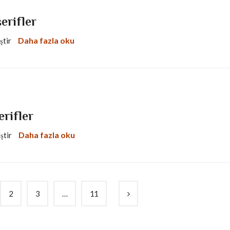
şerifler
Daha fazla oku
iştir
erifler
Daha fazla oku
iştir
2
3
…
11