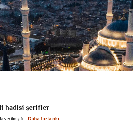
i hadisi şerifler
Daha fazla oku
da verilmiştir