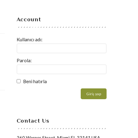
Account
Kullanıcı adı:
Parola:
Beni hatırla
Giriş yap
Contact Us
360 Warner Street, Miami FL 33141 USA