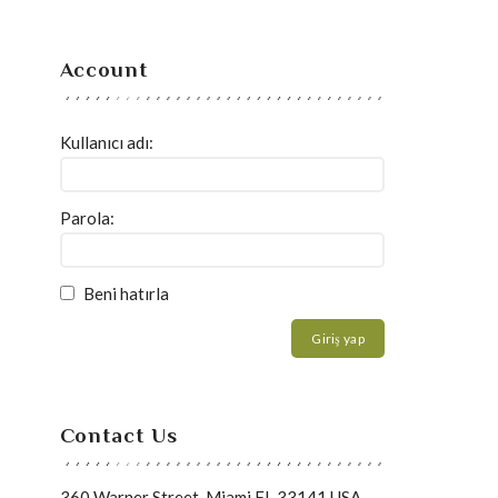
Account
Kullanıcı adı:
Parola:
Beni hatırla
Giriş yap
Contact Us
360 Warner Street, Miami FL 33141 USA