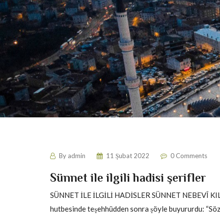
By
admin
11 Şubat 2022
0 Comments
Sünnet ile ilgili hadisi şerifler
SÜNNET İLE İLGİLİ HADİSLER SÜNNET NEBEVÎ KILAVUZ
hutbesinde teşehhüdden sonra şöyle buyururdu: “Sözün