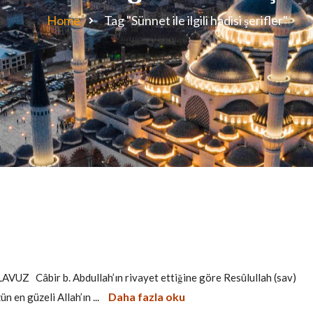
Home
Tag "Sünnet ile ilgili hadisi şerifler"
 Câbir b. Abdullah’ın rivayet ettiğine göre Resûlullah (sav)
Daha fazla oku
 en güzeli Allah’ın ...