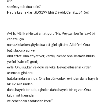
için
samimiyetle dua edin.”
Hadis kaynakları :
(D3199 Ebû Dâvûd, Cenâiz, 54, 56)
Avf b. Mâlik el-Eşcaî anlatıyor: “Hz. Peygamber’in (sav) bir
cenaze için
namaz kılarken şöyle dua ettiğini işittim: ‘Allah’ım! Onu
bağışla, ona acı ve
onu affet, ona afiyet ver, vardığı yerde ona ikramda bulun,
yerini (kabrini) geniş
eyle. Onu su, kar ve dolu ile yıka. Beyaz elbisenin kirden
arınması gibi onu
hatalarından arındır. Ona bu dünyadaki evinden daha hayırlı
bir ev, ailesinden
daha hayırlı bir aile, eşinden daha hayırlı bir eş ver. Onu
kabir imtihanından
ve cehennem azabından koru.’”