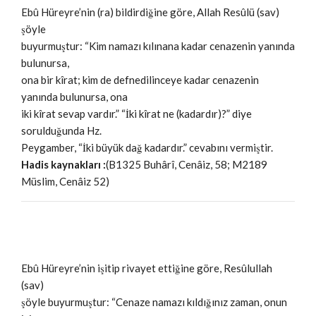
Ebû Hüreyre’nin (ra) bildirdiğine göre, Allah Resûlü (sav)
şöyle
buyurmuştur: “Kim namazı kılınana kadar cenazenin yanında
bulunursa,
ona bir kîrat; kim de defnedilinceye kadar cenazenin
yanında bulunursa, ona
iki kîrat sevap vardır.” “İki kîrat ne (kadardır)?” diye
sorulduğunda Hz.
Peygamber, “İki büyük dağ kadardır.” cevabını vermiştir.
Hadis kaynakları :
(B1325 Buhârî, Cenâiz, 58; M2189
Müslim, Cenâiz 52)
Ebû Hüreyre’nin işitip rivayet ettiğine göre, Resûlullah
(sav)
şöyle buyurmuştur: “Cenaze namazı kıldığınız zaman, onun