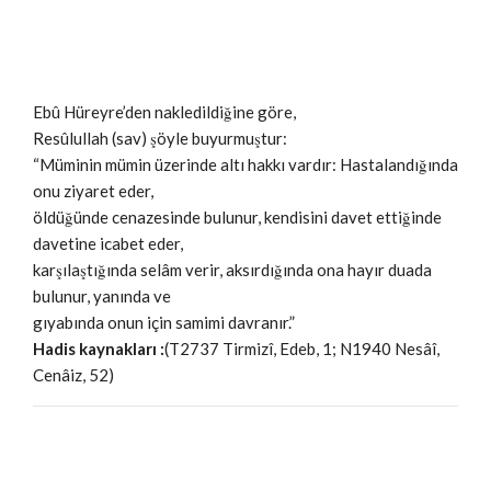
Ebû Hüreyre’den nakledildiğine göre,
Resûlullah (sav) şöyle buyurmuştur:
“Müminin mümin üzerinde altı hakkı vardır: Hastalandığında
onu ziyaret eder,
öldüğünde cenazesinde bulunur, kendisini davet ettiğinde
davetine icabet eder,
karşılaştığında selâm verir, aksırdığında ona hayır duada
bulunur, yanında ve
gıyabında onun için samimi davranır.”
Hadis kaynakları :
(T2737 Tirmizî, Edeb, 1; N1940 Nesâî,
Cenâiz, 52)