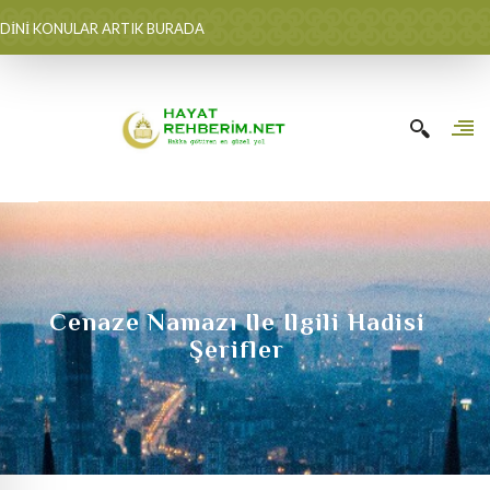
DİNİ KONULAR ARTIK BURADA
Cenaze Namazı Ile Ilgili Hadisi
Şerifler