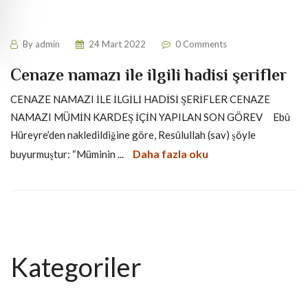
By
admin
24 Mart 2022
0 Comments
Cenaze namazı ile ilgili hadisi şerifler
CENAZE NAMAZI İLE İLGİLİ HADİSİ ŞERİFLER CENAZE
NAMAZI MÜMİN KARDEŞ İÇİN YAPILAN SON GÖREV Ebû
Hüreyre’den nakledildiğine göre, Resûlullah (sav) şöyle
Daha fazla oku
buyurmuştur: “Müminin ...
Kategoriler