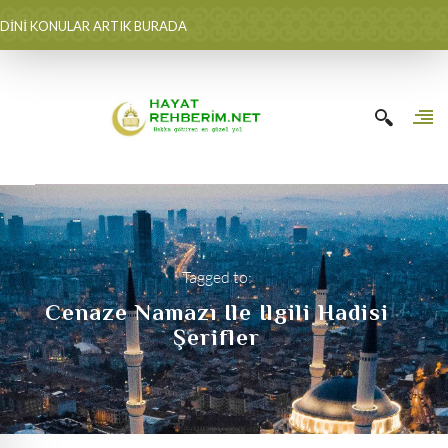
DİNİ KONULAR ARTIK BURADA
Tagged to:
Cenaze Namazı Ile Ilgili Hadisi
Şerifler