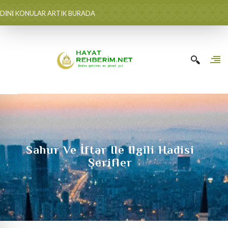
DİNİ KONULAR ARTIK BURADA
Sahur Ve İftar Ile Ilgili Hadisi
Şerifler