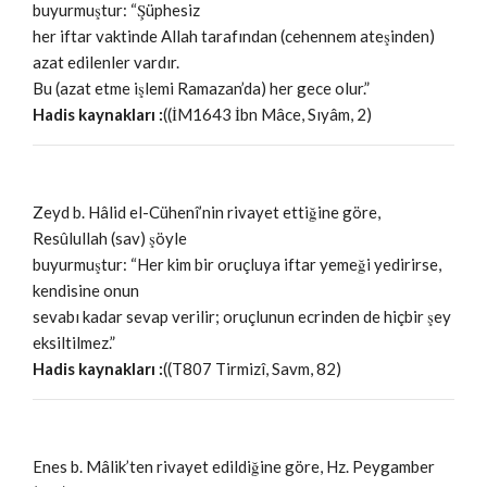
buyurmuştur: “Şüphesiz
her iftar vaktinde Allah tarafından (cehennem ateşinden)
azat edilenler vardır.
Bu (azat etme işlemi Ramazan’da) her gece olur.”
Hadis kaynakları :
((İM1643 İbn Mâce, Sıyâm, 2)
Zeyd b. Hâlid el-Cühenî’nin rivayet ettiğine göre,
Resûlullah (sav) şöyle
buyurmuştur: “Her kim bir oruçluya iftar yemeği yedirirse,
kendisine onun
sevabı kadar sevap verilir; oruçlunun ecrinden de hiçbir şey
eksiltilmez.”
Hadis kaynakları :
((T807 Tirmizî, Savm, 82)
Enes b. Mâlik’ten rivayet edildiğine göre, Hz. Peygamber