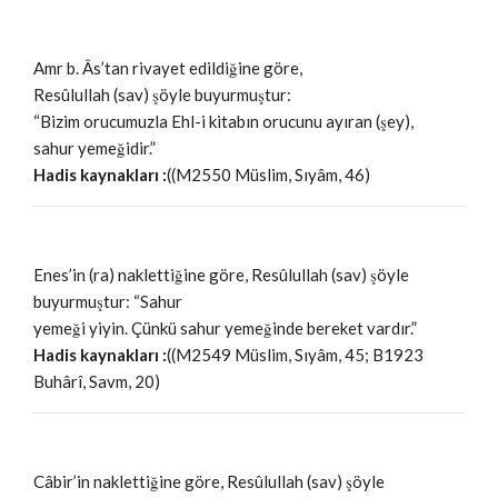
Amr b. Âs’tan rivayet edildiğine göre,
Resûlullah (sav) şöyle buyurmuştur:
“Bizim orucumuzla Ehl-i kitabın orucunu ayıran (şey),
sahur yemeğidir.”
Hadis kaynakları :
((M2550 Müslim, Sıyâm, 46)
Enes’in (ra) naklettiğine göre, Resûlullah (sav) şöyle
buyurmuştur: “Sahur
yemeği yiyin. Çünkü sahur yemeğinde bereket vardır.”
Hadis kaynakları :
((M2549 Müslim, Sıyâm, 45; B1923
Buhârî, Savm, 20)
Câbir’in naklettiğine göre, Resûlullah (sav) şöyle