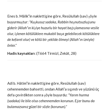
Enes b. Mâlik”in naklettiğine göre, Resûlullah (sav) şöyle
buyurmuştur:
“Kuşkusuz sadaka, Rabbin hoşnutsuzluğunu
giderir (Allah”ın kişiye huzurlu bir hayat bağışlamasına vesile
olur, işlenen kötülüklere mukabil başa gelebilecek kötülüklere
de kefaret olur) ve kötü bir şekilde ölmeyi (Allah”ın izniyle)
önler.”
Hadis kaynakları :
(T664 Tirmizî, Zekât, 28)
Adî b. Hâtim”in naklettiğine göre, Resûlullah (sav)
cehennemden bahsetti, ondan Allah”a sığındı ve yüzünü üç
defa çevirdikten sonra şöyle buyurdu:
“Yarım hurma
(sadaka) ile bile olsa cehennemden korunun. Eğer bunu da
bulamazsanız güzel bir sözle (korunun).”