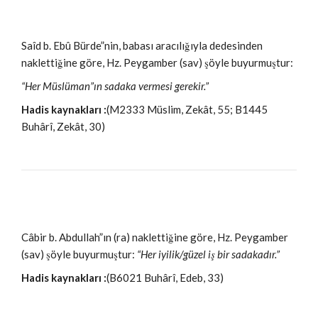
Saîd b. Ebû Bürde”nin, babası aracılığıyla dedesinden
naklettiğine göre, Hz. Peygamber (sav) şöyle buyurmuştur:
“Her Müslüman”ın sadaka vermesi gerekir.”
Hadis kaynakları :
(M2333 Müslim, Zekât, 55; B1445
Buhârî, Zekât, 30)
Câbir b. Abdullah”ın (ra) naklettiğine göre, Hz. Peygamber
(sav) şöyle buyurmuştur:
“Her iyilik/güzel iş bir sadakadır.”
Hadis kaynakları :
(B6021 Buhârî, Edeb, 33)