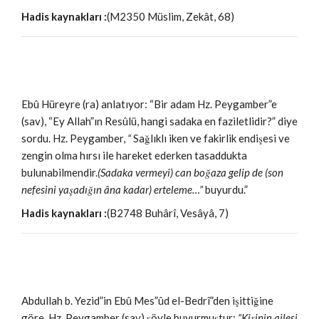
Hadis kaynakları :
(M2350 Müslim, Zekât, 68)
Ebû Hüreyre (ra) anlatıyor: “Bir adam Hz. Peygamber”e
(sav), “Ey Allah”ın Resûlü, hangi sadaka en faziletlidir?” diye
sordu. Hz. Peygamber,
“
Sağlıklı iken ve fakirlik endişesi ve
zengin olma hırsı ile hareket ederken tasaddukta
bulunabilmendir.
(Sadaka vermeyi) can boğaza gelip de (son
nefesini yaşadığın âna kadar) erteleme…”
buyurdu.”
Hadis kaynakları :
(B2748 Buhârî, Vesâyâ, 7)
Abdullah b. Yezid”in Ebû Mes”ûd el-Bedrî”den işittiğine
göre, Hz. Peygamber (sav) şöyle buyurmuştur:
“Kişinin ailesi