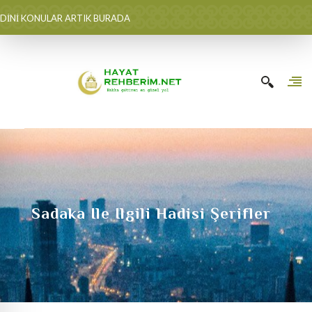
DİNİ KONULAR ARTIK BURADA
Sadaka Ile Ilgili Hadisi Şerifler