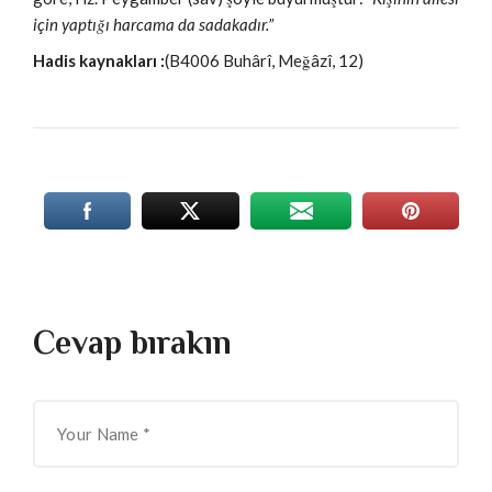
için yaptığı harcama da sadakadır.”
Hadis kaynakları :
(B4006 Buhârî, Meğâzî, 12)
Cevap bırakın