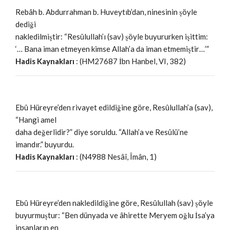
Rebâh b. Abdurrahman b. Huveytıb’dan, ninesinin şöyle
dediği
nakledilmiştir: “Resûlullah’ı (sav) şöyle buyururken işittim:
‘… Bana iman etmeyen kimse Allah’a da iman etmemiştir…’”
Hadis Kaynakları
: (HM27687 İbn Hanbel, VI, 382)
Ebû Hüreyre’den rivayet edildiğine göre, Resûlullah’a (sav),
“Hangi amel
daha değerlidir?” diye soruldu. “Allah’a ve Resûlü’ne
imandır.” buyurdu.
Hadis Kaynakları
: (N4988 Nesâî, Îmân, 1)
Ebû Hüreyre’den nakledildiğine göre, Resûlullah (sav) şöyle
buyurmuştur: “Ben dünyada ve âhirette Meryem oğlu İsa’ya
insanların en