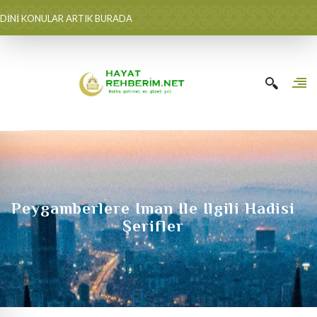
DİNİ KONULAR ARTIK BURADA
Peygamberlere Iman Ile Ilgili Hadisi
Şerifler