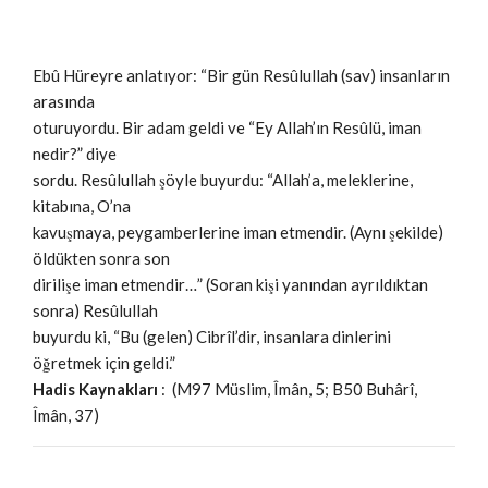
Ebû Hüreyre anlatıyor: “Bir gün Resûlullah (sav) insanların
arasında
oturuyordu. Bir adam geldi ve “Ey Allah’ın Resûlü, iman
nedir?” diye
sordu. Resûlullah şöyle buyurdu: “Allah’a, meleklerine,
kitabına, O’na
kavuşmaya, peygamberlerine iman etmendir. (Aynı şekilde)
öldükten sonra son
dirilişe iman etmendir…” (Soran kişi yanından ayrıldıktan
sonra) Resûlullah
buyurdu ki, “Bu (gelen) Cibrîl’dir, insanlara dinlerini
öğretmek için geldi.”
Hadis Kaynakları
: (M97 Müslim, Îmân, 5; B50 Buhârî,
Îmân, 37)