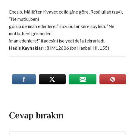
Enes b. Mâlik’ten rivayet edildiğine göre, Resûlullah (sav),
“Ne mutlu, beni
görüp de iman edenlere!” sözünü bir kere söyledi. “Ne
mutlu, beni görmeden
iman edenlere!” ifadesini ise yedi defa tekrarladı.
Hadis Kaynakları
: (HM12606 İbn Hanbel, III, 155)
Cevap bırakın