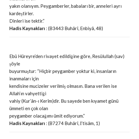
yakın olanıyım. Peygamberler, babaları bir, anneleri ayrı
kardeştirler.
Dinleri ise tektir.”
Hadis Kaynakları
: (B3443 Buhârî, Enbiyâ, 48)
Ebû Hüreyre’den rivayet edildiğine göre, Resûlullah (sav)
şöyle
buyurmuştur: “Hiçbir peygamber yoktur ki, insanların
inanmaları için
kendisine mucizeler verilmiş olmasın. Bana verilen ise
Allah’ın vahyettiği
vahiy (Kur’ân-ı Kerîm)dir. Bu sayede ben kıyamet günü
ümmeti en çok olan
peygamber olacağımı ümit ediyorum.”
Hadis Kaynakları
: (B7274 Buhârî, İ’tisâm, 1)