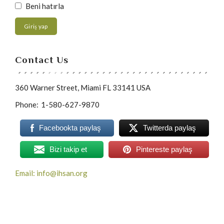
Beni hatırla
Giriş yap
Contact Us
360 Warner Street, Miami FL 33141 USA
Phone:
1-580-627-9870
Facebookta paylaş
Twitterda paylaş
Bizi takip et
Pintereste paylaş
Email: info@ihsan.org