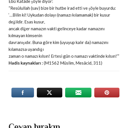
Ebû Katâde şöyle diyor:
“Resûlullah (sav) bize bir hutbe irad etti ve şöyle buyurdu:
‘…Bilin ki! Uykudan dolayı (namazı kılamamak) bir kusur
değildir. Esas kusur,
ancak diğer namazın vakti gelinceye kadar namazını
kılmayan kimsenin
davranışıdır. Buna göre kim (uyuyup kalır da) namazını
kılamazsa uyandığı
zaman o namazı kılsın! Ertesi gün o namazı vaktinde kılsın!’”
Hadis kaynakları :
(M1562 Müslim, Mesâcid, 311)
Cevap bırakın