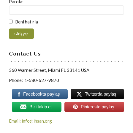
Parola:
Beni hatırla
Giriş yap
Contact Us
360 Warner Street, Miami FL 33141 USA
Phone:
1-580-627-9870
Facebookta paylaş
Twitterda paylaş
Bizi takip et
Pintereste paylaş
Email: info@ihsan.org