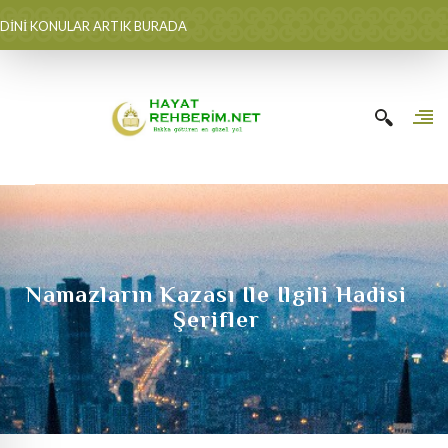
DİNİ KONULAR ARTIK BURADA
Namazların Kazası Ile Ilgili Hadisi
Şerifler