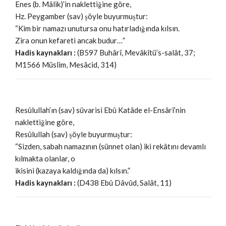
Enes (b. Mâlik)’in naklettiğine göre,
Hz. Peygamber (sav) şöyle buyurmuştur:
“Kim bir namazı unutursa onu hatırladığında kılsın.
Zira onun kefareti ancak budur…”
Hadis kaynakları :
(B597 Buhârî, Mevâkîtü’s-salât, 37;
M1566 Müslim, Mesâcid, 314)
Resûlullah’ın (sav) süvarisi Ebû Katâde el-Ensârî’nin
naklettiğine göre,
Resûlullah (sav) şöyle buyurmuştur:
“Sizden, sabah namazının (sünnet olan) iki rekâtını devamlı
kılmakta olanlar, o
ikisini (kazaya kaldığında da) kılsın.”
Hadis kaynakları :
(D438 Ebû Dâvûd, Salât, 11)