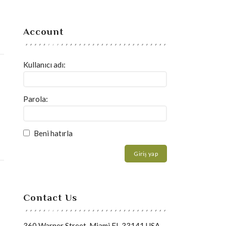
Account
Kullanıcı adı:
Parola:
Beni hatırla
Giriş yap
Contact Us
360 Warner Street, Miami FL 33141 USA