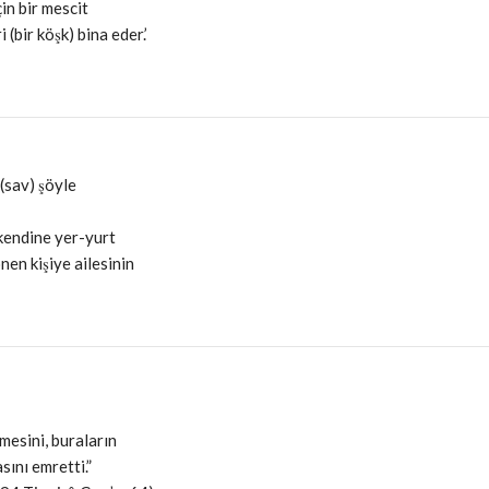
in bir mescit
(bir köşk) bina eder.’
(sav) şöyle
 kendine yer-yurt
en kişiye ailesinin
mesini, buraların
sını emretti.”