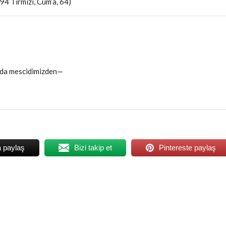
94 Tirmizî, Cum’a, 64)
 da mescidimizden—
a paylaş
Bizi takip et
Pintereste paylaş