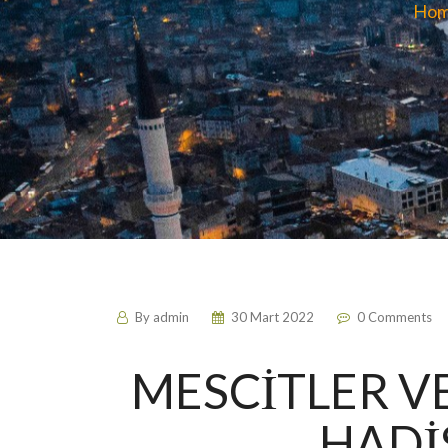
Ho
By
admin
30 Mart 2022
0 Comments
MESCİTLER VE
HADİS