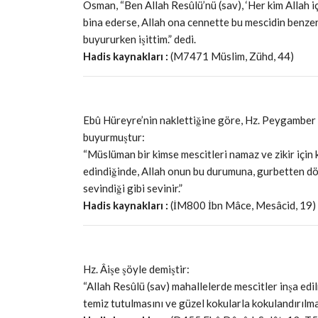
Osman, “Ben Allah Resûlü’nü (sav), ‘Her kim Allah iç
bina ederse, Allah ona cennette bu mescidin benzeri 
buyururken işittim.” dedi.
Hadis kaynakları :
(M7471 Müslim, Zühd, 44)
Ebû Hüreyre’nin naklettiğine göre, Hz. Peygamber 
buyurmuştur:
“Müslüman bir kimse mescitleri namaz ve zikir için
edindiğinde, Allah onun bu durumuna, gurbetten dön
sevindiği gibi sevinir.”
Hadis kaynakları :
(İM800 İbn Mâce, Mesâcid, 19)
Hz. Âişe şöyle demiştir:
“Allah Resûlü (sav) mahallelerde mescitler inşa edil
temiz tutulmasını ve güzel kokularla kokulandırılma