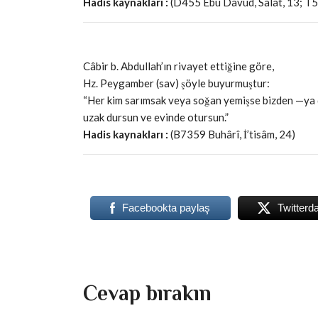
Hadis kaynakları :
(D455 Ebû Dâvûd, Salât, 13; T5
Câbir b. Abdullah’ın rivayet ettiğine göre,
Hz. Peygamber (sav) şöyle buyurmuştur:
“Her kim sarımsak veya soğan yemişse bizden —ya
uzak dursun ve evinde otursun.”
Hadis kaynakları :
(B7359 Buhârî, İ’tisâm, 24)
Facebookta paylaş
Twitterd
Cevap bırakın