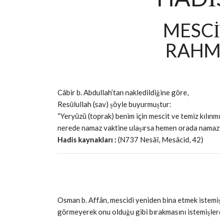
MESCİ
RAHMÂ
Câbir b. Abdullah’tan nakledildiğine göre,
Resûlullah (sav) şöyle buyurmuştur:
“Yeryüzü (toprak) benim için mescit ve temiz kılın
nerede namaz vaktine ulaşırsa hemen orada namazını
Hadis kaynakları :
(N737 Nesâî, Mesâcid, 42)
Osman b. Affân, mescidi yeniden bina etmek istemiş
görmeyerek onu olduğu gibi bırakmasını istemişler