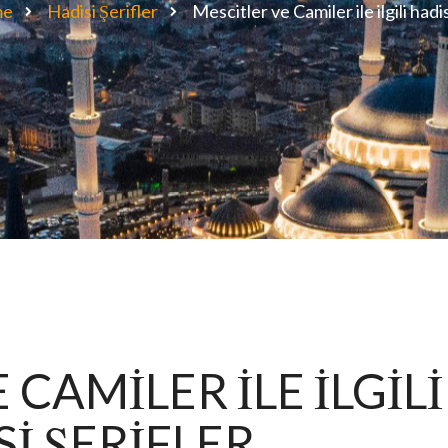
me
Hadisi Şerifler
Mescitler ve Camiler ile ilgili hadis
 CAMİLER İLE İLGİLİ
İ ŞERİFLER