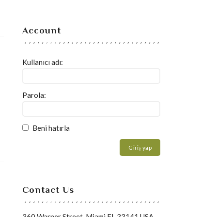
Account
Kullanıcı adı:
Parola:
Beni hatırla
Giriş yap
Contact Us
360 Warner Street, Miami FL 33141 USA