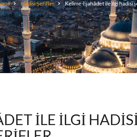
ome
Hadisi Şerifler
Kelime-î şahâdet ile ilgi hadisi ş
DET İLE İLGİ HADİS
ERİFLER