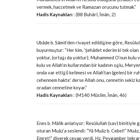
vermek, haccetmek ve Ramazan orucunu tutmak.”
Hadis Kaynakları
: (B8 Buhârî, Îmân, 2)
Ubâde b. Sâmit’den rivayet edildiğine göre, Resûlul
buyurmuştur: “Her kim, ‘Şehâdet ederim ki tek olan 
yoktur, (ortağı da yoktur); Muhammed O’nun kulu ve 
kulu ve Allah’ın kullarından bir kadının oğlu, Meryem
onda var ettiği) kelimesi ve Allah’tan (gelen) bir ru
cehennem haktır.’ derse Allah onu, cennetin sekiz k
oradan cennetine koyar.”
Hadis Kaynakları
: (M140 Müslim, Îmân, 46)
Enes b. Mâlik anlatıyor: Resûlullah (sav) binitiyle
oturan Muâz’a seslendi: “Yâ Muâz b. Cebel!” Muâz,
Emret!” diyerek cevap verdi. Hz. Peygamber tekrar