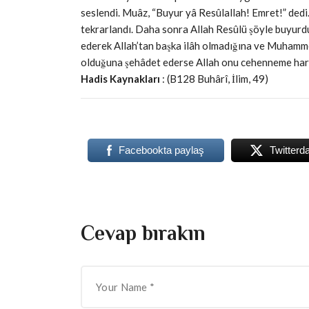
seslendi. Muâz, “Buyur yâ Resûlallah! Emret!” dedi
tekrarlandı. Daha sonra Allah Resûlü şöyle buyurdu
ederek Allah’tan başka ilâh olmadığına ve Muhamme
olduğuna şehâdet ederse Allah onu cehenneme har
Hadis Kaynakları
: (B128 Buhârî, İlim, 49)
Facebookta paylaş
Twitterd
Cevap bırakın