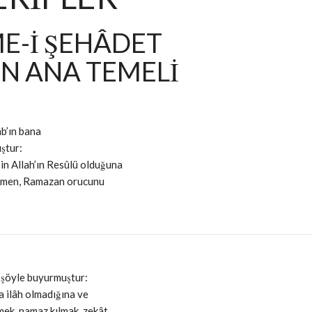
E-İ ŞEHÂDET
IN ANA TEMELİ
b’ın bana
ştur:
in Allah’ın Resûlü olduğuna
ermen, Ramazan orucunu
) şöyle buyurmuştur:
a ilâh olmadığına ve
ek, namaz kılmak, zekât