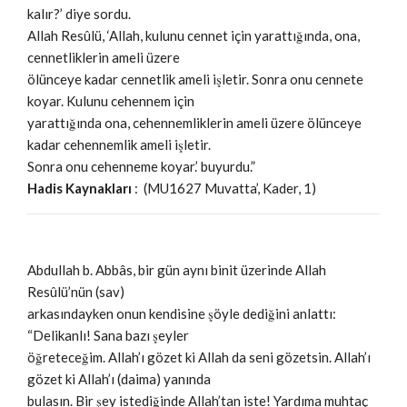
kalır?’ diye sordu.
Allah Resûlü, ‘Allah, kulunu cennet için yarattığında, ona,
cennetliklerin ameli üzere
ölünceye kadar cennetlik ameli işletir. Sonra onu cennete
koyar. Kulunu cehennem için
yarattığında ona, cehennemliklerin ameli üzere ölünceye
kadar cehennemlik ameli işletir.
Sonra onu cehenneme koyar.’ buyurdu.”
Hadis Kaynakları
: (MU1627 Muvatta’, Kader, 1)
Abdullah b. Abbâs, bir gün aynı binit üzerinde Allah
Resûlü’nün (sav)
arkasındayken onun kendisine şöyle dediğini anlattı:
“Delikanlı! Sana bazı şeyler
öğreteceğim. Allah’ı gözet ki Allah da seni gözetsin. Allah’ı
gözet ki Allah’ı (daima) yanında
bulasın. Bir şey istediğinde Allah’tan iste! Yardıma muhtaç