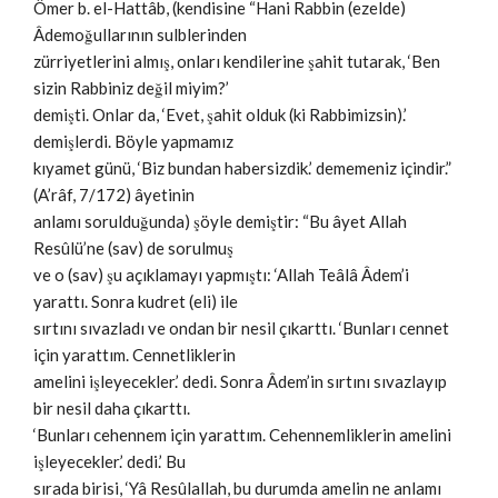
Ömer b. el-Hattâb, (kendisine “Hani Rabbin (ezelde)
Âdemoğullarının sulblerinden
zürriyetlerini almış, onları kendilerine şahit tutarak, ‘Ben
sizin Rabbiniz değil miyim?’
demişti. Onlar da, ‘Evet, şahit olduk (ki Rabbimizsin).’
demişlerdi. Böyle yapmamız
kıyamet günü, ‘Biz bundan habersizdik.’ dememeniz içindir.”
(A’râf, 7/172) âyetinin
anlamı sorulduğunda) şöyle demiştir: “Bu âyet Allah
Resûlü’ne (sav) de sorulmuş
ve o (sav) şu açıklamayı yapmıştı: ‘Allah Teâlâ Âdem’i
yarattı. Sonra kudret (eli) ile
sırtını sıvazladı ve ondan bir nesil çıkarttı. ‘Bunları cennet
için yarattım. Cennetliklerin
amelini işleyecekler.’ dedi. Sonra Âdem’in sırtını sıvazlayıp
bir nesil daha çıkarttı.
‘Bunları cehennem için yarattım. Cehennemliklerin amelini
işleyecekler.’ dedi.’ Bu
sırada birisi, ‘Yâ Resûlallah, bu durumda amelin ne anlamı