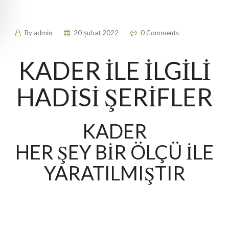
By
admin
20 Şubat 2022
0 Comments
KADER İLE İLGİLİ
HADİSİ ŞERİFLER
KADER
HER ŞEY BİR ÖLÇÜ İLE
YARATILMIŞTIR