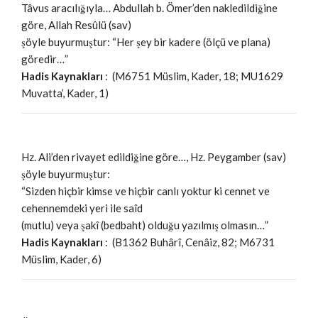
Tâvus aracılığıyla… Abdullah b. Ömer’den nakledildiğine
göre, Allah Resûlü (sav)
şöyle buyurmuştur: “Her şey bir kadere (ölçü ve plana)
göredir…”
Hadis Kaynakları
: (M6751 Müslim, Kader, 18; MU1629
Muvatta’, Kader, 1)
Hz. Ali’den rivayet edildiğine göre…, Hz. Peygamber (sav)
şöyle buyurmuştur:
“Sizden hiçbir kimse ve hiçbir canlı yoktur ki cennet ve
cehennemdeki yeri ile saîd
(mutlu) veya şakî (bedbaht) olduğu yazılmış olmasın…”
Hadis Kaynakları
: (B1362 Buhârî, Cenâiz, 82; M6731
Müslim, Kader, 6)