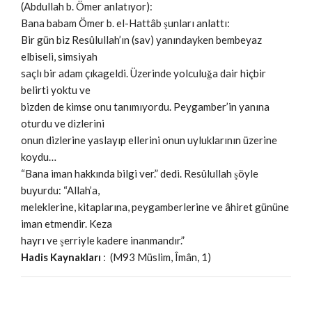
(Abdullah b. Ömer anlatıyor):
Bana babam Ömer b. el-Hattâb şunları anlattı:
Bir gün biz Resûlullah’ın (sav) yanındayken bembeyaz
elbiseli, simsiyah
saçlı bir adam çıkageldi. Üzerinde yolculuğa dair hiçbir
belirti yoktu ve
bizden de kimse onu tanımıyordu. Peygamber’in yanına
oturdu ve dizlerini
onun dizlerine yaslayıp ellerini onun uyluklarının üzerine
koydu…
“Bana iman hakkında bilgi ver.” dedi. Resûlullah şöyle
buyurdu: “Allah’a,
meleklerine, kitaplarına, peygamberlerine ve âhiret gününe
iman etmendir. Keza
hayrı ve şerriyle kadere inanmandır.”
Hadis Kaynakları
: (M93 Müslim, Îmân, 1)