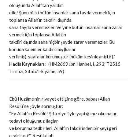
olduğunda Allah’tan yardım
dile! Şunu bil ki bütün insanlar sana fayda vermek için
toplansa Allah’ın takdiri dışında
sana fayda veremezler. Ve yine bütün insanlar sana zarar
vermek için toplansa Allah’ın
takdiri dışında sana hiçbir şeyde zarar veremezler. Bu
konuda kalemler kaldırılmış (karar
verilmiş), sayfalar kurumuştur (hüküm kesinleşmiştir).”
Hadis Kaynakları
: (HM2669 İbn Hanbel, I, 293; T2516
Tirmizî, Sıfatü’l-kıyâme, 59)
Ebû Huzâme’nin rivayet ettiğine göre, babası Allah
Resûlü’ne şöyle sormuştur:
“Ey Allah’ın Resûlü! Şifa niyetiyle yaptığımız okumalar,
tedavi olduğumuz ilaçlar
ve korunma tedbirleri, Allah’ın takdirinden bir şeyi geri
çevirir mi?” Resûlullah