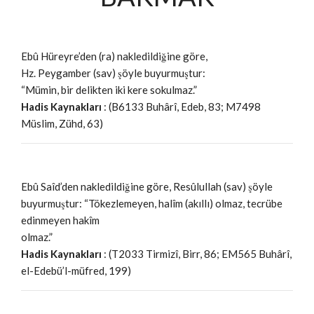
Ebû Hüreyre’den (ra) nakledildiğine göre,
Hz. Peygamber (sav) şöyle buyurmuştur:
“Mümin, bir delikten iki kere sokulmaz.”
Hadis Kaynakları
: (B6133 Buhârî, Edeb, 83; M7498
Müslim, Zühd, 63)
Ebû Saîd’den nakledildiğine göre, Resûlullah (sav) şöyle
buyurmuştur: “Tökezlemeyen, halîm (akıllı) olmaz, tecrübe
edinmeyen hakîm
olmaz.”
Hadis Kaynakları
: (T2033 Tirmizî, Birr, 86; EM565 Buhârî,
el-Edebü’l-müfred, 199)