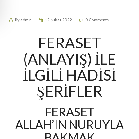
By
admin
12 Şubat 2022
0 Comments
FERASET
(ANLAYIŞ) İLE
İLGİLİ HADİSİ
ŞERİFLER
FERASET
ALLAH’IN NURUYLA
BAKMAK