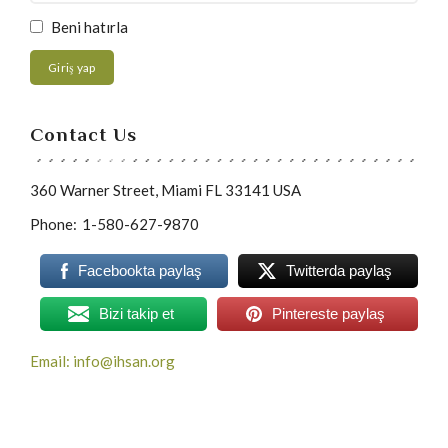
Beni hatırla
Giriş yap
Contact Us
360 Warner Street, Miami FL 33141 USA
Phone:
1-580-627-9870
Facebookta paylaş
Twitterda paylaş
Bizi takip et
Pintereste paylaş
Email: info@ihsan.org