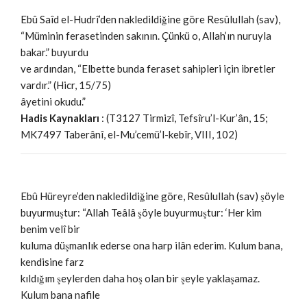
Ebû Saîd el-Hudrî’den nakledildiğine göre Resûlullah (sav),
“Müminin ferasetinden sakının. Çünkü o, Allah’ın nuruyla
bakar.” buyurdu
ve ardından, “Elbette bunda feraset sahipleri için ibretler
vardır.” (Hicr, 15/75)
âyetini okudu.”
Hadis Kaynakları
: (T3127 Tirmizî, Tefsîru’l-Kur’ân, 15;
MK7497 Taberânî, el-Mu’cemü’l-kebîr, VIII, 102)
Ebû Hüreyre’den nakledildiğine göre, Resûlullah (sav) şöyle
buyurmuştur: “Allah Teâlâ şöyle buyurmuştur: ‘Her kim
benim velî bir
kuluma düşmanlık ederse ona harp ilân ederim. Kulum bana,
kendisine farz
kıldığım şeylerden daha hoş olan bir şeyle yaklaşamaz.
Kulum bana nafile