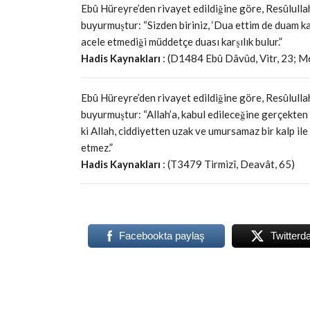
Ebû Hüreyre’den rivayet edildiğine göre, Resûlulla
buyurmuştur: “Sizden biriniz, ‘Dua ettim de duam ka
acele etmediği müddetçe duası karşılık bulur.”
Hadis Kaynakları
: (D1484 Ebû Dâvûd, Vitr, 23; M
Ebû Hüreyre’den rivayet edildiğine göre, Resûlulla
buyurmuştur: “Allah’a, kabul edileceğine gerçekten 
ki Allah, ciddiyetten uzak ve umursamaz bir kalp ile
etmez.”
Hadis Kaynakları
: (T3479 Tirmizî, Deavât, 65)
Facebookta paylaş
Twitterd