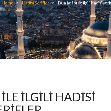
Home
Hadisi Şerifler
Dua âdâbı ile ilgili hadisi şeri
İLE İLGİLİ HADİSİ
ERİFLER