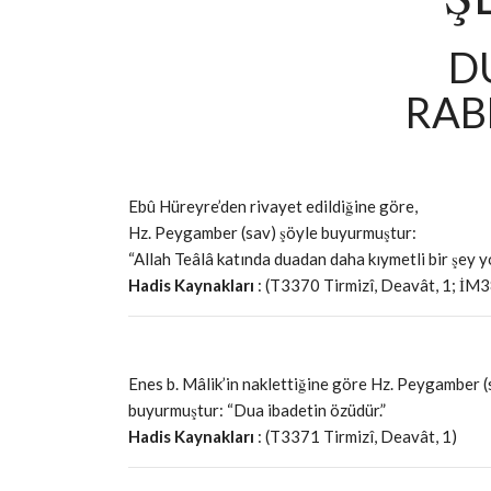
D
RAB
Ebû Hüreyre’den rivayet edildiğine göre,
Hz. Peygamber (sav) şöyle buyurmuştur:
“Allah Teâlâ katında duadan daha kıymetli bir şey yo
Hadis Kaynakları
: (T3370 Tirmizî, Deavât, 1; İM
Enes b. Mâlik’in naklettiğine göre Hz. Peygamber (
buyurmuştur: “Dua ibadetin özüdür.”
Hadis Kaynakları
: (T3371 Tirmizî, Deavât, 1)