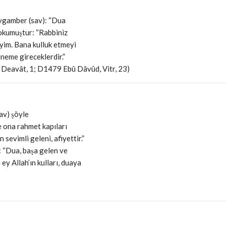
eygamber (sav): “Dua
 okumuştur: “Rabbiniz
yim. Bana kulluk etmeyi
neme gireceklerdir.”
, Deavât, 1; D1479 Ebû Dâvûd, Vitr, 23)
av) şöyle
e ona rahmet kapıları
 sevimli geleni, afiyettir.”
: “Dua, başa gelen ve
y Allah’ın kulları, duaya