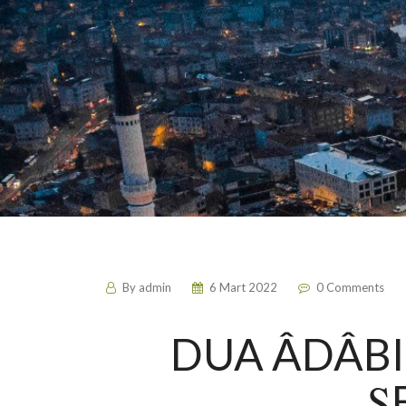
By
admin
6 Mart 2022
0 Comments
DUA ÂDÂBI 
Ş