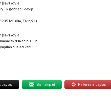
h (sav) şöyle
rşılık görmedi.’ deyip
6935 Müslim, Zikir, 91)
h (sav) şöyle
inanarak dua edin. Bilin
 yapılan duaları kabul
a paylaş
Bizi takip et
Pintereste paylaş