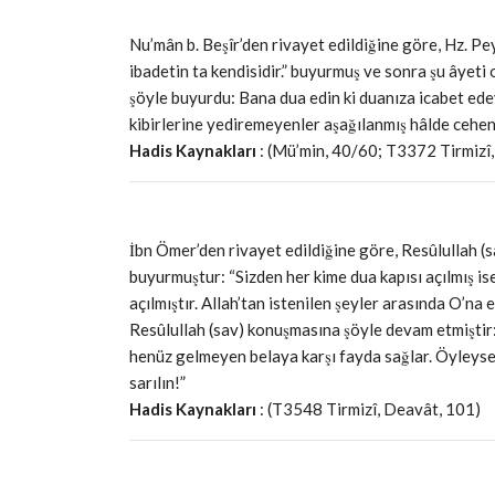
Nu’mân b. Beşîr’den rivayet edildiğine göre, Hz. P
ibadetin ta kendisidir.” buyurmuş ve sonra şu âyeti
şöyle buyurdu: Bana dua edin ki duanıza icabet ede
kibirlerine yediremeyenler aşağılanmış hâlde cehen
Hadis Kaynakları
: (Mü’min, 40/60; T3372 Tirmizî
İbn Ömer’den rivayet edildiğine göre, Resûlullah (s
buyurmuştur: “Sizden her kime dua kapısı açılmış is
açılmıştır. Allah’tan istenilen şeyler arasında O’na en
Resûlullah (sav) konuşmasına şöyle devam etmiştir
henüz gelmeyen belaya karşı fayda sağlar. Öyleyse e
sarılın!”
Hadis Kaynakları
: (T3548 Tirmizî, Deavât, 101)