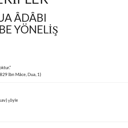
UA ÂDÂBI
BE YÖNELİŞ
ktur.”
3829 İbn Mâce, Dua, 1)
sav) şöyle