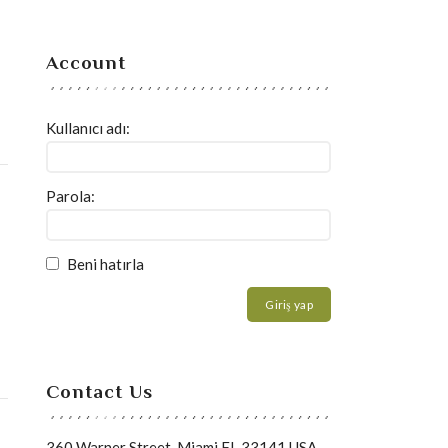
Account
Kullanıcı adı:
Parola:
Beni hatırla
Giriş yap
Contact Us
360 Warner Street, Miami FL 33141 USA