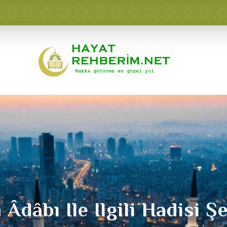
Âdâbı Ile Ilgili Hadisi Şe