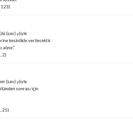
 123)
ûlü (sav) şöyle
ne kesinlikle verilecektir.
alınır.”
, 2)
er (sav) şöyle
 ölümden sonrası için
, 25)