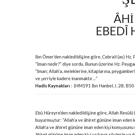
ÂHİ
EBEDÎ 
İbn Ömer’den nakledildiğine göre, Cebrail (as) Hz.
“İman nedir?” diye sordu. Bunun üzerine Hz. Peyg
“İman; Allah’a, meleklerine, kitaplarına, peygamber
ve şerriyle kadere inanmaktır…”
Hadis Kaynakları
: (HM191 İbn Hanbel, I, 28; B50 
Ebû Hüreyre’den nakledildiğine göre, Allah Resûlü 
buyurmuştur: “Allah’a ve âhiret gününe iman eden ki
Allah’a ve âhiret gününe iman eden kişi komşusunu 
âhiret gününe iman eden kişi ya hayır söylesin ya d