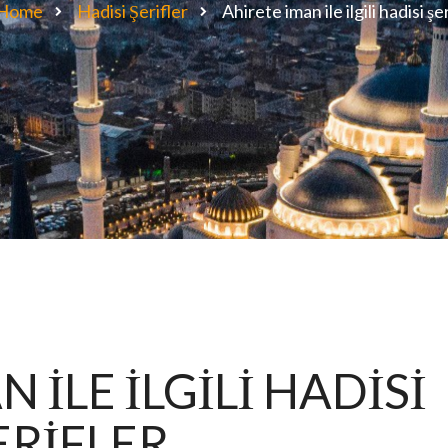
Home
Hadisi Şerifler
Ahirete iman ile ilgili hadisi şe
 İLE İLGİLİ HADİSİ
ERİFLER