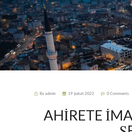
By
admin
19 Şubat 2022
0 Comments
AHİRETE İMAN
Ş