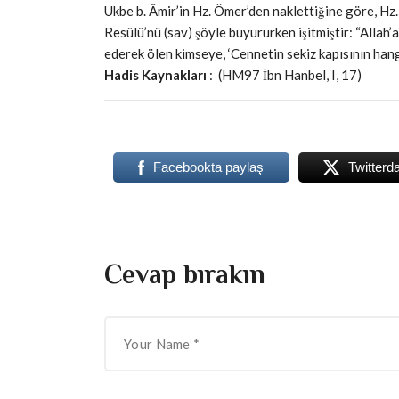
Ukbe b. Âmir’in Hz. Ömer’den naklettiğine göre, Hz.
Resûlü’nü (sav) şöyle buyururken işitmiştir: “Allah
ederek ölen kimseye, ‘Cennetin sekiz kapısının hangis
Hadis Kaynakları
: (HM97 İbn Hanbel, I, 17)
Facebookta paylaş
Twitterd
Cevap bırakın