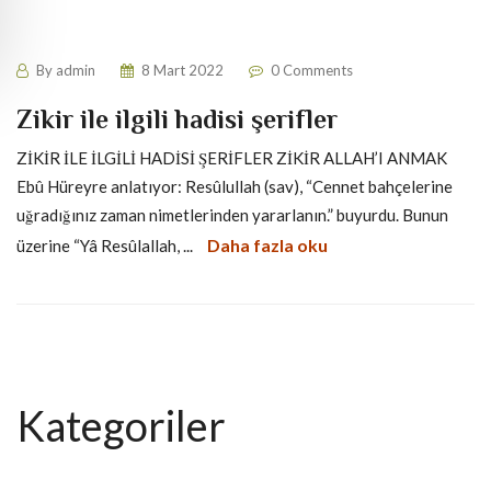
By
admin
8 Mart 2022
0 Comments
Zikir ile ilgili hadisi şerifler
ZİKİR İLE İLGİLİ HADİSİ ŞERİFLER ZİKİR ALLAH’I ANMAK
Ebû Hüreyre anlatıyor: Resûlullah (sav), “Cennet bahçelerine
uğradığınız zaman nimetlerinden yararlanın.” buyurdu. Bunun
Daha fazla oku
üzerine “Yâ Resûlallah, ...
Kategoriler