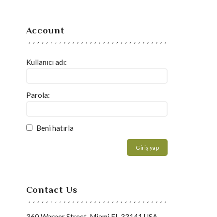
Account
Kullanıcı adı:
Parola:
Beni hatırla
Giriş yap
Contact Us
360 Warner Street, Miami FL 33141 USA