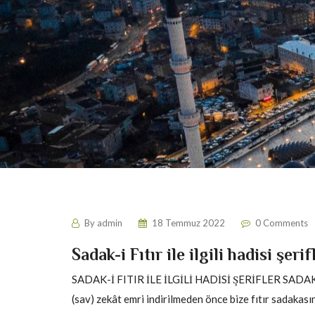
By
admin
18 Temmuz 2022
0 Comments
Sadak-i Fıtır ile ilgili hadisi şerif
SADAK-İ FITIR İLE İLGİLİ HADİSİ ŞERİFLER SADAKA
(sav) zekât emri indirilmeden önce bize fıtır sadakasın