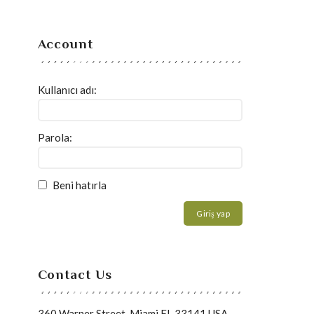
Account
Kullanıcı adı:
Parola:
Beni hatırla
Giriş yap
Contact Us
360 Warner Street, Miami FL 33141 USA