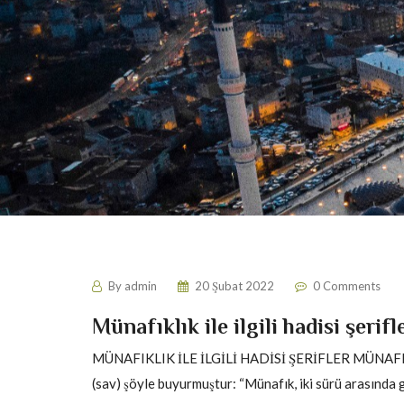
By
admin
20 Şubat 2022
0 Comments
Münafıklık ile ilgili hadisi şerifl
MÜNAFIKLIK İLE İLGİLİ HADİSİ ŞERİFLER MÜNAFIKLI
(sav) şöyle buyurmuştur: “Münafık, iki sürü arasında gi