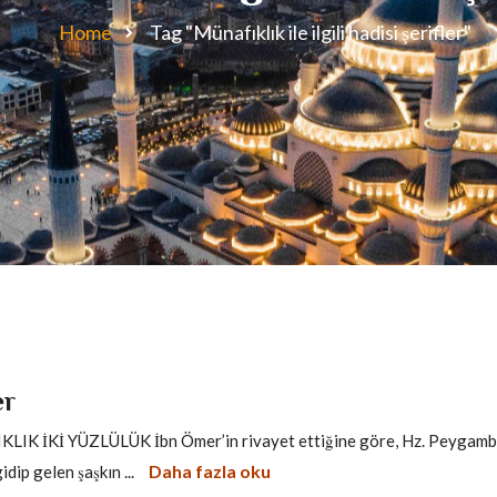
Home
Tag "Münafıklık ile ilgili hadisi şerifler"
er
K İKİ YÜZLÜLÜK İbn Ömer’in rivayet ettiğine göre, Hz. Peygamb
Daha fazla oku
dip gelen şaşkın ...