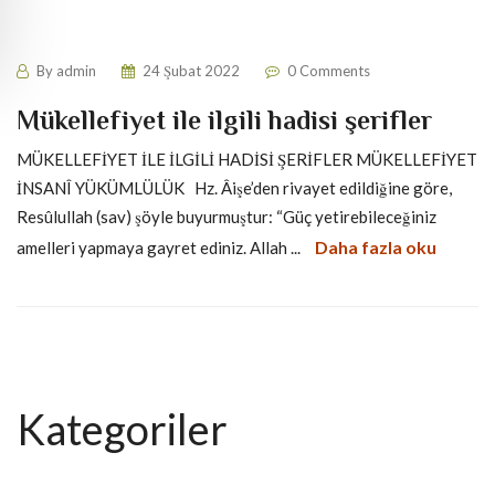
By
admin
24 Şubat 2022
0 Comments
Mükellefiyet ile ilgili hadisi şerifler
MÜKELLEFİYET İLE İLGİLİ HADİSİ ŞERİFLER MÜKELLEFİYET
İNSANÎ YÜKÜMLÜLÜK Hz. Âişe’den rivayet edildiğine göre,
Resûlullah (sav) şöyle buyurmuştur: “Güç yetirebileceğiniz
Daha fazla oku
amelleri yapmaya gayret ediniz. Allah ...
Kategoriler