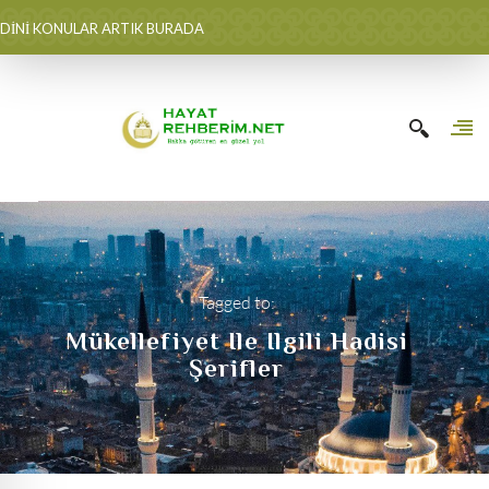
DİNİ KONULAR ARTIK BURADA
Tagged to:
Mükellefiyet Ile Ilgili Hadisi
Şerifler