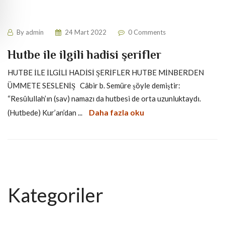
By
admin
24 Mart 2022
0 Comments
Hutbe ile ilgili hadisi şerifler
HUTBE İLE İLGİLİ HADİSİ ŞERİFLER HUTBE MİNBERDEN
ÜMMETE SESLENİŞ Câbir b. Semüre şöyle demiştir:
“Resûlullah’ın (sav) namazı da hutbesi de orta uzunluktaydı.
Daha fazla oku
(Hutbede) Kur’an’dan ...
Kategoriler