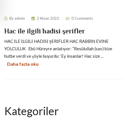
By
admin
2 Nisan 2022
0 Comments
Hac ile ilgili hadisi şerifler
HAC İLE İLGİLİ HADİSİ ŞERİFLER HAC RABBİN EVİNE
YOLCULUK Ebû Hüreyre anlatıyor: “Resûlullah (sav) bize
hutbe verdi ve şöyle buyurdu: ‘Ey insanlar! Hac size ...
Daha fazla oku
Kategoriler