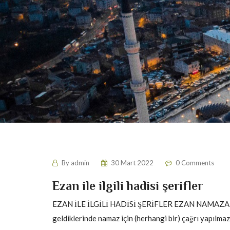
By
admin
30 Mart 2022
0 Comments
Ezan ile ilgili hadisi şerifler
EZAN İLE İLGİLİ HADİSİ ŞERİFLER EZAN NAMAZA ÇA
geldiklerinde namaz için (herhangi bir) çağrı yapılmazd