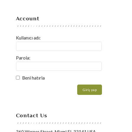
Account
Kullanıcı adı:
Parola:
Beni hatırla
Giriş yap
Contact Us
360 Warner Street, Miami FL 33141 USA