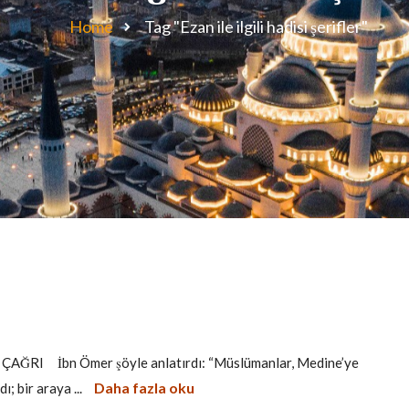
Home
Tag "Ezan ile ilgili hadisi şerifler"
ĞRI İbn Ömer şöyle anlatırdı: “Müslümanlar, Medine’ye
Daha fazla oku
ı; bir araya ...