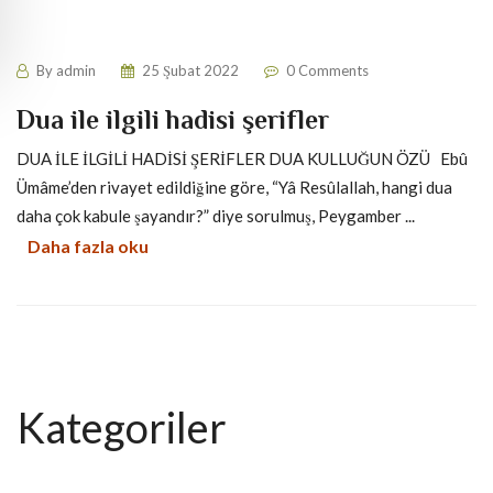
By
admin
25 Şubat 2022
0 Comments
Dua ile ilgili hadisi şerifler
DUA İLE İLGİLİ HADİSİ ŞERİFLER DUA KULLUĞUN ÖZÜ Ebû
Ümâme’den rivayet edildiğine göre, “Yâ Resûlallah, hangi dua
daha çok kabule şayandır?” diye sorulmuş, Peygamber ...
Daha fazla oku
Kategoriler