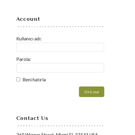
Account
Kullanıcı adı:
Parola:
Beni hatırla
Giriş yap
Contact Us
360 Warner Street, Miami FL 33141 USA