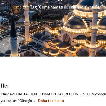
Home
Tag "Cuma namazı ile ilgili hadisi şerifler"
fler
A NAMAZI HAFTALIK BULUŞMA EN HAYIRLI GÜN Ebû Hüreyre’den
Daha fazla oku
yurmuştur: “Güneşin ...