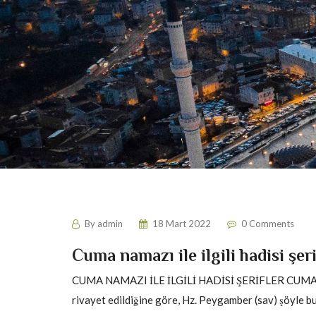
By
admin
18 Mart 2022
0 Comments
Cuma namazı ile ilgili hadisi şeri
CUMA NAMAZI İLE İLGİLİ HADİSİ ŞERİFLER CUM
rivayet edildiğine göre, Hz. Peygamber (sav) şöyle bu