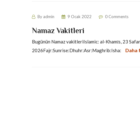
By
admin
9 Ocak 2022
0 Comments
Namaz Vakitleri
Bugünün Namaz vakitleriIslamic: al-Khamīs, 23 Saf
Daha 
2026Fajr:Sunrise:Dhuhr:Asr:Maghrib:Isha: