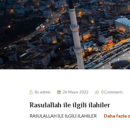
By
admin
26 Mayıs 2022
0 Comments
Rasulallah ile ilgili ilahiler
Daha fazla 
RASULALLAH İLE İLGİLİ İLAHİLER