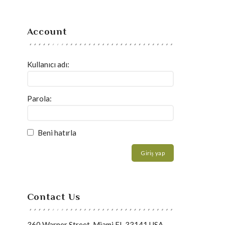
Account
Kullanıcı adı:
Parola:
Beni hatırla
Giriş yap
Contact Us
360 Warner Street, Miami FL 33141 USA